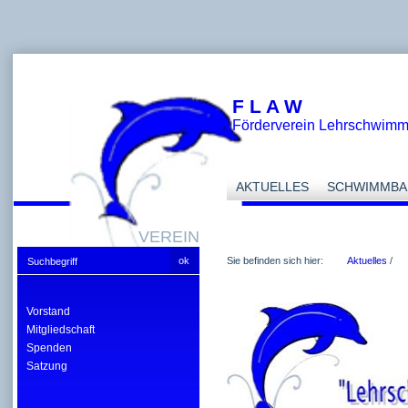
F L A W
Förderverein Lehrschwim
AKTUELLES
SCHWIMMBA
VEREIN
Sie befinden sich hier:
Aktuelles
/
Vorstand
Mitgliedschaft
Spenden
Satzung