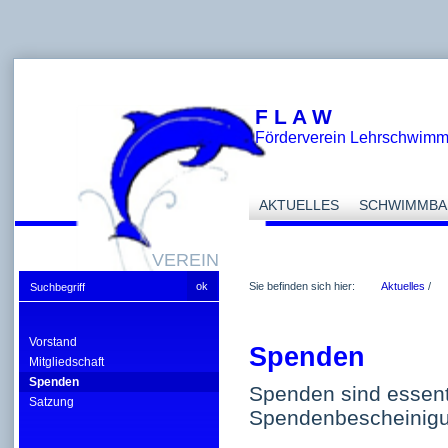
F L A W
Förderverein Lehrschwim
AKTUELLES
SCHWIMMBA
VEREIN
Sie befinden sich hier:
Aktuelles
/
Vorstand
Spenden
Mitgliedschaft
Spenden
Spenden sind essenti
Satzung
Spendenbescheinigun