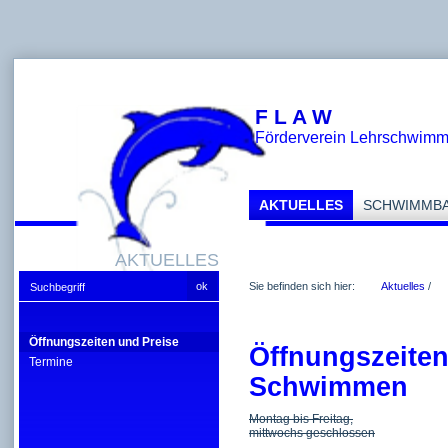
F L A W
Förderverein Lehrschwim
AKTUELLES
SCHWIMMB
AKTUELLES
Sie befinden sich hier:
Aktuelles
/
Öffnungszeiten und Preise
Öffnungszeiten:
Termine
Schwimmen
Montag bis Freitag,
mittwochs geschlossen